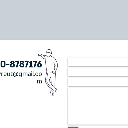
0-8787176
reut@gmail.co
m